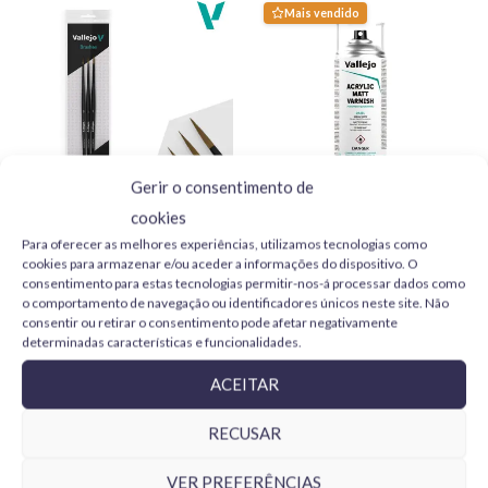
Mais vendido
Gerir o consentimento de
cookies
Vallejo Design Set Pro
Vallejo Barniz Acrílico Mate
Para oferecer as melhores experiências, utilizamos tecnologias como
Modeler B01991 pelo
28531 Aerosol 400 ml
cookies para armazenar e/ou aceder a informações do dispositivo. O
natural 0, 1 y 2
11,95
€
consentimento para estas tecnologias permitir-nos-á processar dados como
24,95
€
o comportamento de navegação ou identificadores únicos neste site. Não
ADICIONAR
consentir ou retirar o consentimento pode afetar negativamente
ADICIONAR
determinadas características e funcionalidades.
ACEITAR
RECUSAR
Produtos Relacionados
VER PREFERÊNCIAS