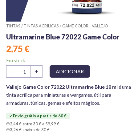
TINTAS
/
TINTAS ACRÍLICAS
/
GAME COLOR | VALLEJO
Ultramarine Blue 72022 Game Color
2,75
€
Em stock
Quantidade
-
+
ADICIONAR
de
Ultramarine
Blue
Vallejo Game Color 72022 Ultramarine Blue 18 ml
é uma
72022
tinta acrílica para miniaturas e wargames, útil para
Game
armaduras, túnicas, gemas e efeitos mágicos.
Color
Envio grátis a partir de 60 €
2,44 € entre 30 € e 59,99 €
3,26 € abaixo de 30 €