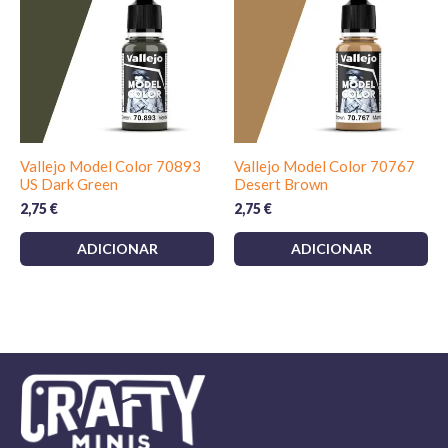
Vallejo Model Color 70893
Vallejo Model Color 70767
US Dark Green
Desert Brown
2,75
€
2,75
€
ADICIONAR
ADICIONAR