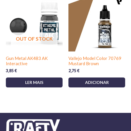
OUT OF STOCK
Gun Metal AK483 AK
Vallejo Model Color 70769
Interactive
Mustard Brown
3,85
€
2,75
€
LER MAIS
ADICIONAR