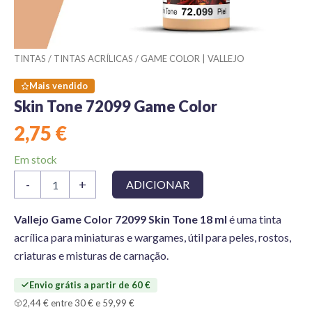
TINTAS
/
TINTAS ACRÍLICAS
/
GAME COLOR | VALLEJO
Mais vendido
Skin Tone 72099 Game Color
2,75
€
Em stock
Quantidade
-
+
ADICIONAR
de
Skin
Tone
Vallejo Game Color 72099 Skin Tone 18 ml
é uma tinta
72099
acrílica para miniaturas e wargames, útil para peles, rostos,
Game
criaturas e misturas de carnação.
Color
Envio grátis a partir de 60 €
2,44 € entre 30 € e 59,99 €