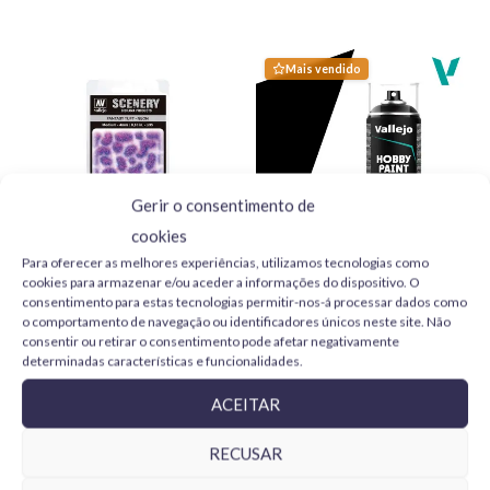
Mais vendido
Gerir o consentimento de
cookies
Para oferecer as melhores experiências, utilizamos tecnologias como
cookies para armazenar e/ou aceder a informações do dispositivo. O
Fantasy Tuft Neon SC430
Vallejo Imprimación Negra
consentimento para estas tecnologias permitir-nos-á processar dados como
Vallejo Scenery
28012 Aerosol 400 ml
o comportamento de navegação ou identificadores únicos neste site. Não
4,99
€
11,75
€
consentir ou retirar o consentimento pode afetar negativamente
determinadas características e funcionalidades.
ADICIONAR
ADICIONAR
ACEITAR
RECUSAR