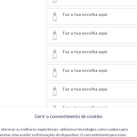
Faz a tua escolha aqui
Faz a tua escolha aqui
Faz a tua escolha aqui
Faz a tua escolha aqui
Faz a tua escolha aqui
Faz a tua escolha aqui
Gerir o consentimento de cookies
Faz a tua escolha aqui
 oferecer as melhores experiências, utilizamos tecnologias como cookies para
zenar e/ou aceder a informações do dispositivo. O consentimento para estas