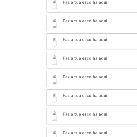
Faz a tua escolha aqui
Faz a tua escolha aqui
Faz a tua escolha aqui
Faz a tua escolha aqui
Faz a tua escolha aqui
Faz a tua escolha aqui
Faz a tua escolha aqui
Faz a tua escolha aqui