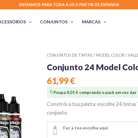
ENVIAMOS PARA TODA A UE A PARTIR DE ESPANHA
ACESSÓRIOS
CONJUNTOS
MARCAS
CONJUNTOS DE TINTAS
/
MODEL COLOR | VALL
Conjunto 24 Model Colo
61,99 €
Poupa
4,01
€
comprando o pack em vez das t
Constrói a tua paleta: escolhe 24 tintas
conjunto.
Faz a tua escolha aqui