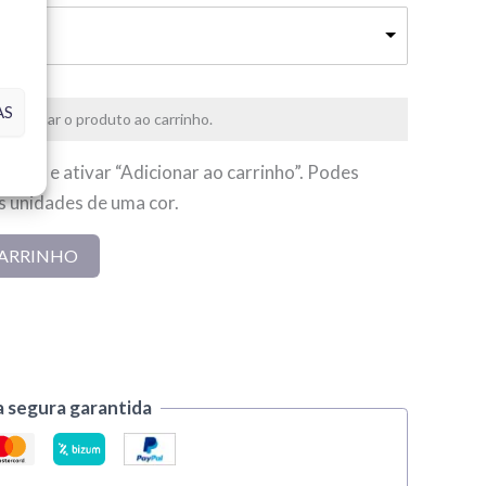
AS
dicionar o produto ao carrinho.
conto e ativar “Adicionar ao carrinho”. Podes
is unidades de uma cor.
CARRINHO
 segura garantida