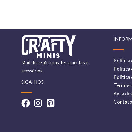
INFOR
Política
Modelos e pinturas, ferramentas e
Política
acessórios.
Política
SIGA-NOS
Termos 
Aviso le
Contat