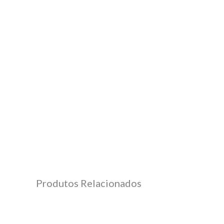
Produtos Relacionados