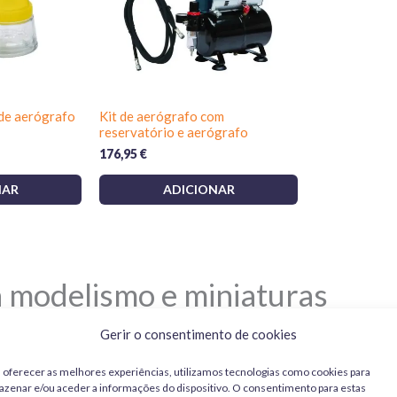
 de aerógrafo
Kit de aerógrafo com
reservatório e aerógrafo
176,95
€
NAR
ADICIONAR
 modelismo e miniaturas
Gerir o consentimento de cookies
ios finos, camadas base rápidas, degradês suaves e vernize
bem e manter o teu equipamento em forma.
 oferecer as melhores experiências, utilizamos tecnologias como cookies para
zenar e/ou aceder a informações do dispositivo. O consentimento para estas