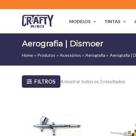
Skip
to
content
MODELOS
TINTAS
Aerografia | Dismoer
Home
Produtos
Acessórios
Aerografia
Aerografia | 
FILTROS
A mostrar todos os 3 resultados