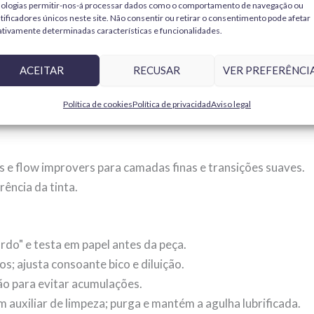
nologias permitir-nos-á processar dados como o comportamento de navegação ou
 0,2–0,5 mm) para controlo de caudal e traço.
tificadores únicos neste site. Não consentir ou retirar o consentimento pode afetar
tivamente determinadas características e funcionalidades.
ptadores) para integrar o teu equipamento.
poucos minutos.
ACEITAR
RECUSAR
VER PREFERÊNCI
Política de cookies
Política de privacidad
Aviso legal
ramentas de corte
,
lixas
e
limas
,
pinças
.
es e flow improvers para camadas finas e transições suaves.
rência da tinta.
ordo" e testa em papel antes da peça.
cos; ajusta consoante bico e diluição.
ão para evitar acumulações.
m auxiliar de limpeza; purga e mantém a agulha lubrificada.