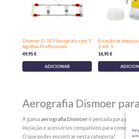
Dismoer D-103 Aerógrafo com 3
Estação de limpeza
Agulhas Profissionais
3-em-1
49,95
€
16,95
€
ADICIONAR
ADICIO
Aerografia Dismoer para
A gama
aerografia Dismoer
é pensada para primár
iniciação e acessórios compatíveis para começar 
Para
O que podes encontrar nesta categoria?
arma