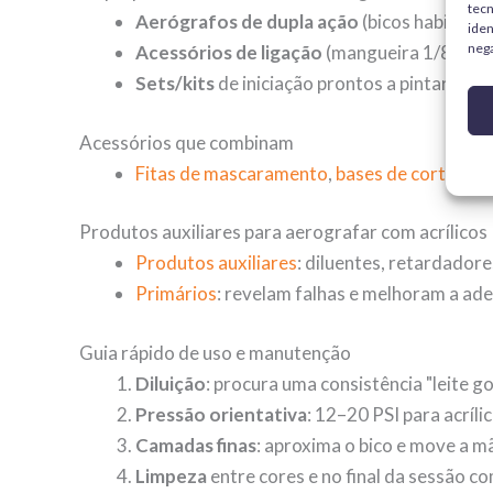
tec
Aerógrafos de dupla ação
(bicos habituais
iden
nega
Acessórios de ligação
(mangueira 1/8", ada
Sets/kits
de iniciação prontos a pintar em 
Acessórios que combinam
Fitas de mascaramento
,
bases de corte
,
fer
Produtos auxiliares para aerografar com acrílicos
Produtos auxiliares
: diluentes, retardador
Primários
: revelam falhas e melhoram a ade
Guia rápido de uso e manutenção
Diluição
: procura uma consistência "leite g
Pressão orientativa
: 12–20 PSI para acríli
Camadas finas
: aproxima o bico e move a m
Limpeza
entre cores e no final da sessão co