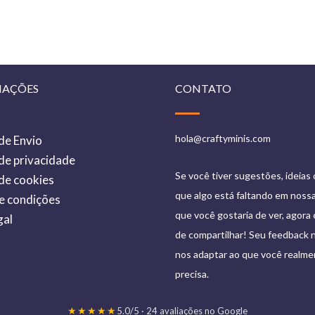
MAÇÕES
CONTATO
hola@craftyminis.com
 de Envio
 de privacidade
Se você tiver sugestões, ideias
 de cookies
que algo está faltando em nossa 
e condições
que você gostaria de ver, agora 
gal
de compartilhar! Seu feedback n
o
nos adaptar ao que você realm
precisa.
★★★★★
5.0/5 · 24 avaliações no Google