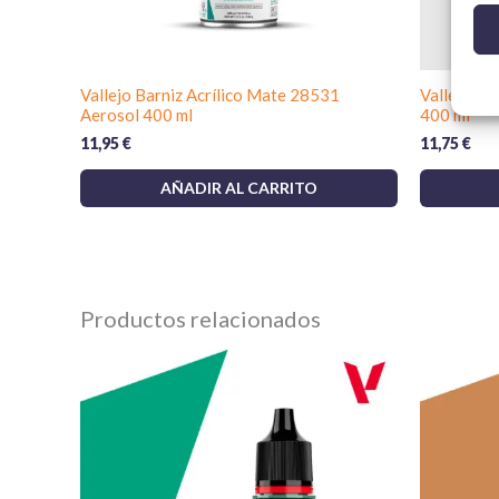
Vallejo Barniz Acrílico Mate 28531
Vallejo Im
Aerosol 400 ml
400 ml
11,95
€
11,75
€
AÑADIR AL CARRITO
Productos relacionados