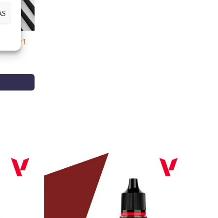
lismo y garantiza resultados profesionales. ¡Haz que
 próximas
24 horas laborables
siempre que el pedido
AS
n vida con la calidad inigualable de Tamiya!
lizaciones consulta las
politicas de envío
.
r B01991