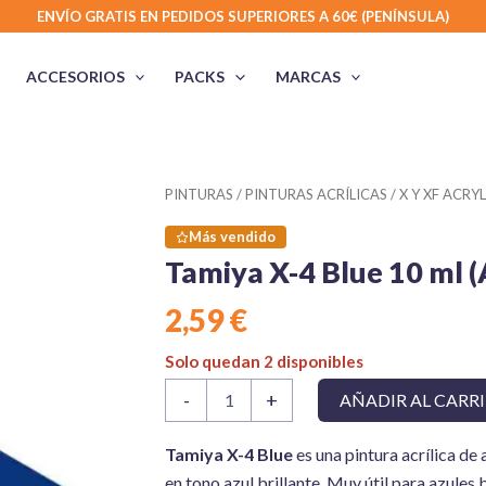
ENVÍO GRATIS EN PEDIDOS SUPERIORES A 60€ (PENÍNSULA)
ACCESORIOS
PACKS
MARCAS
PINTURAS
/
PINTURAS ACRÍLICAS
/
X Y XF ACRYL
Más vendido
Tamiya X-4 Blue 10 ml (A
2,59
€
Solo quedan 2 disponibles
Tamiya
-
+
AÑADIR AL CARR
X-
4
Blue
Tamiya X-4 Blue
es una pintura acrílica d
10
en tono azul brillante. Muy útil para azules br