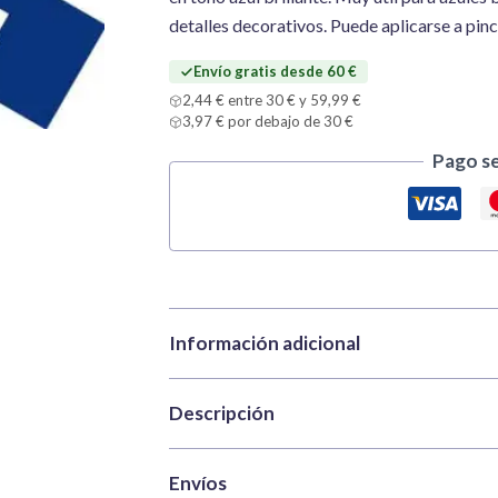
ml
detalles decorativos. Puede aplicarse a pinc
(Azul
Brillante)
Envío gratis desde 60 €
cantidad
2,44 € entre 30 € y 59,99 €
3,97 € por debajo de 30 €
Pago s
Información adicional
Descripción
Marca
Tamiya
Categorías
Pinturas
,
Pinturas 
Tamiya X-4 Blue
(Azul Brillante) es un col
Envíos
SKU
TAM81504