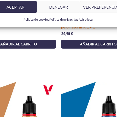
Elige Tamiya X4 para tus proyectos de mode
Plazos y envío
: enviamos en las
ACEPTAR
DENEGAR
VER PREFERENCI
esté en stock.
tus maquetas, miniaturas y creaciones cobre
Para más información y otras loca
Política de cookies
Política de privacidad
Aviso legal
primación Gris 28011 Aerosol
Vallejo Design Set Pro Modele
pelo natural 0, 1 y 2
24,95
€
AÑADIR AL CARRITO
AÑADIR AL CARRITO