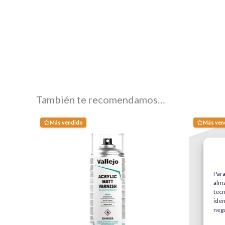
También te recomendamos…
Más vendido
Más ven
Para
alma
tecn
iden
nega