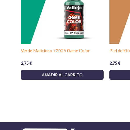
Verde Malicioso 72025 Game Color
Piel de El
2,75
€
2,75
€
AÑADIR AL CARRITO