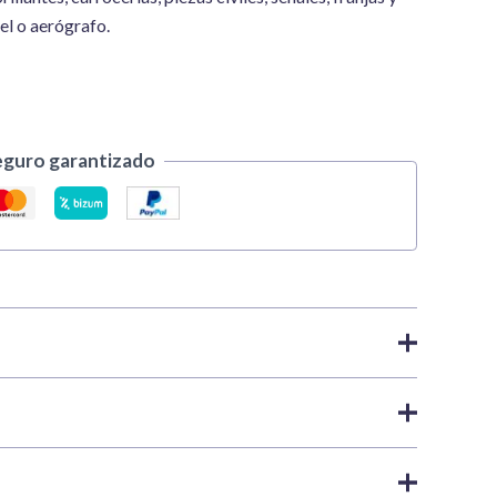
el o aerógrafo.
eguro garantizado
acrílicas
,
X y XF Acrylic | Tamiya
or acrílico de acabado brillante de la gama X de Tamiya