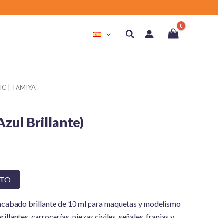
Buscar
IC | TAMIYA
zul Brillante)
ITO
e acabado brillante de 10 ml para maquetas y modelismo
illantes, carrocerías, piezas civiles, señales, franjas y