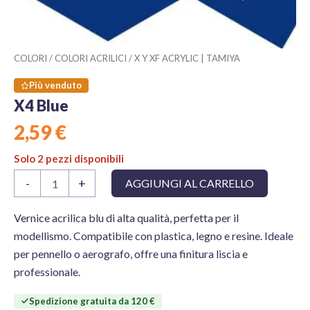
COLORI
/
COLORI ACRILICI
/
X Y XF ACRYLIC | TAMIYA
Più venduto
X4 Blue
2,59
€
Solo 2 pezzi disponibili
X4
-
+
AGGIUNGI AL CARRELLO
Blue
quantità
Vernice acrilica blu di alta qualità, perfetta per il
modellismo. Compatibile con plastica, legno e resine. Ideale
per pennello o aerografo, offre una finitura liscia e
professionale.
Spedizione gratuita da 120 €