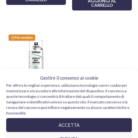
AGGIUNGI AL
CARRELLO
Scegli Tamiya X4 per i tuoi progetti di modellismo e ottieni
risultati professionali. Dai vita ai tuoi modelli, miniature e
creazioni con la qualità senza pari di Tamiya!
Più venduto
Gestire il consenso ai cookie
Per offrire le migliori esperienze, utilizziamo tecnologie come i cookie per
memorizzare e/o accedere alle informazioni del dispositivo. Il consenso a
queste tecnologie ci consentirà di trattare dati quali il comportamento di
Vallejo Barniz Acrílico Mate
navigazione o identificativi univoci su questo sito. Il mancato consenso o la
28531 Aerosol 400 ml
revoca del consenso può influire negativamente su alcune caratteristiche e
11,95
€
funzionalità.
AGGIUNGI AL
ACCETTA
CARRELLO