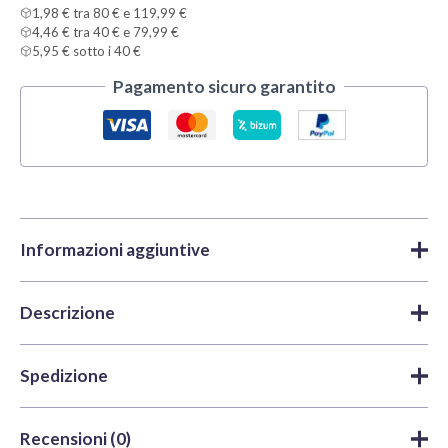
1,98 € tra 80 € e 119,99 €
4,46 € tra 40 € e 79,99 €
5,95 € sotto i 40 €
Pagamento sicuro garantito
Informazioni aggiuntive
Descrizione
Marca
Tamiya
Colori
,
Colori acrilici
,
X y XF
Categorie
Acrylic | Tamiya
Tamiya X4 Blue è una vernice acrilica versatile e facile da
Spedizione
applicare, perfetta per modellisti e appassionati di hobby.
SKU
TAM81504
Realizzata con resine acriliche solubili in acqua, questa
Tempi di lavorazione e spedizione
: spediamo entro le
Colore
Blu
Recensioni (0)