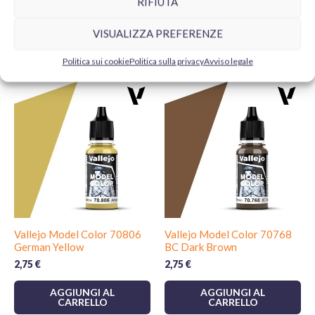
RIFIUTA
VISUALIZZA PREFERENZE
Prodotti correlati
Politica sui cookie
Politica sulla privacy
Avviso legale
Vallejo Model Color 70806
Vallejo Model Color 70768
German Yellow
BC Dark Brown
2,75
€
2,75
€
AGGIUNGI AL
AGGIUNGI AL
CARRELLO
CARRELLO