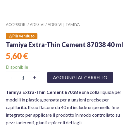
ACCESSORI
/
ADESIVI
/
ADESIVI | TAMIYA
Più venduto
Tamiya Extra-Thin Cement 87038 40 ml
5,60
€
Disponibile
Tamiya
-
+
AGGIUNGI AL CARRELLO
Extra-
Thin
Cement
Tamiya Extra-Thin Cement 87038
è una colla liquida per
87038
modelli in plastica, pensata per giunzioni precise per
40
capillarità. Il suo flacone da 40 ml include un pennello fine
ml
integrato per applicare il prodotto in modo controllato su
quantità
pezzi aderenti, giunti e piccoli dettagli.