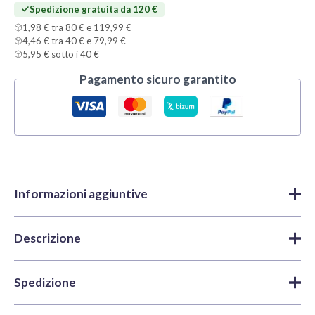
Spedizione gratuita da 120 €
1,98 € tra 80 € e 119,99 €
4,46 € tra 40 € e 79,99 €
5,95 € sotto i 40 €
Pagamento sicuro garantito
Informazioni aggiuntive
Descrizione
Marca
Tamiya
Accessori
,
Adesivi
,
Adesivi |
Categorie
Tamiya
Tamiya Extra-Thin Cement 87038 40 ml
è un adesivo
Spedizione
liquido per modelli in plastica, pensato per unire pezzi di
SKU
TAM87038