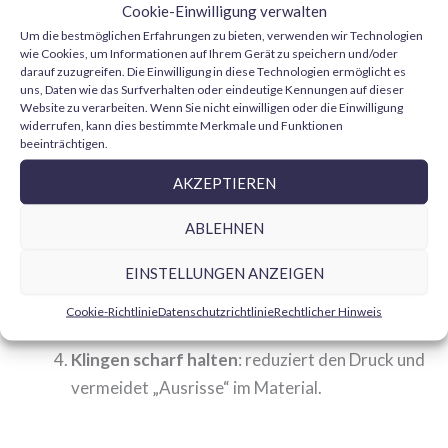
Cookie-Einwilligung verwalten
Abklebeband
, um Bereiche zu schützen und
Um die bestmöglichen Erfahrungen zu bieten, verwenden wir Technologien
gerade Linien auf der Matte anzuzeichnen.
wie Cookies, um Informationen auf Ihrem Gerät zu speichern und/oder
darauf zuzugreifen. Die Einwilligung in diese Technologien ermöglicht es
Feilen
und
Schleifpapier
, um Teile nach dem
uns, Daten wie das Surfverhalten oder eindeutige Kennungen auf dieser
Schneiden nachzuarbeiten.
Website zu verarbeiten. Wenn Sie nicht einwilligen oder die Einwilligung
widerrufen, kann dies bestimmte Merkmale und Funktionen
beeinträchtigen.
Anwendungstipps
AKZEPTIEREN
Schneide über dem Raster
, um Teile präzise zu
messen und zu wiederholen.
ABLEHNEN
Drehe die Matte
regelmäßig: verteilt den
EINSTELLUNGEN ANZEIGEN
Verschleiß und verlängert die Lebensdauer.
Keine direkte Hitze
oder Heißluftpistolen auf
Cookie-Richtlinie
Datenschutzrichtlinie
Rechtlicher Hinweis
der selbstheilenden Oberfläche verwenden.
Klingen scharf halten
: reduziert den Druck und
vermeidet „Ausrisse“ im Material.