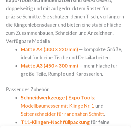
Expo-Tools-Schneidematten
sind
selbstheilend
,
doppelseitig und mit aufgedrucktem Raster für
präzise Schnitte. Sie schützen deinen Tisch, verlängern
die Klingenlebensdauer und bieten eine stabile Fläche
zum Zusammenbauen, Schneiden und Anzeichnen.
Verfügbare Modelle
Matte A4 (300 × 220 mm)
— kompakte Größe,
ideal für kleine Tische und Detailarbeiten.
Matte A3 (450 × 300 mm)
— mehr Fläche für
große Teile, Rümpfe und Karosserien.
Passendes Zubehör
Schneidwerkzeuge | Expo Tools
:
Modellbaumesser mit Klinge Nr. 1
und
Seitenschneider für randnahen Schnitt
.
T11-Klingen-Nachfüllpackung
für feine,
kontrollierte Schnitte.