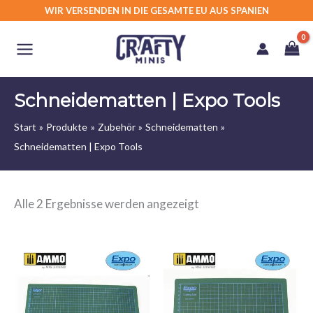
Zum
WIR VERSENDEN IN DIE GESAMTE EU AUS SPANIEN
Inhalt
springen
Schneidematten | Expo Tools
Start
Produkte
Zubehör
Schneidematten
Schneidematten | Expo Tools
Alle 2 Ergebnisse werden angezeigt