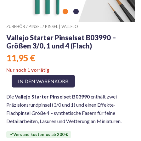
ZUBEHÖR
/
PINSEL
/
PINSEL | VALLEJO
Vallejo Starter Pinselset B03990 –
Größen 3/0, 1 und 4 (Flach)
11,95
€
Nur noch 1 vorrätig
Vallejo
IN DEN WARENKORB
Starter
Pinselset
Die
Vallejo Starter Pinselset B03990
enthält zwei
B03990
–
Präzisionsrundpinsel (3/0 und 1) und einen Effekte-
Größen
Flachpinsel Größe 4 – synthetische Fasern für feine
3/0,
Detailarbeiten, Lasuren und Wetterung an Miniaturen.
1
und
4
Versand kostenlos ab 200 €
(Flach)