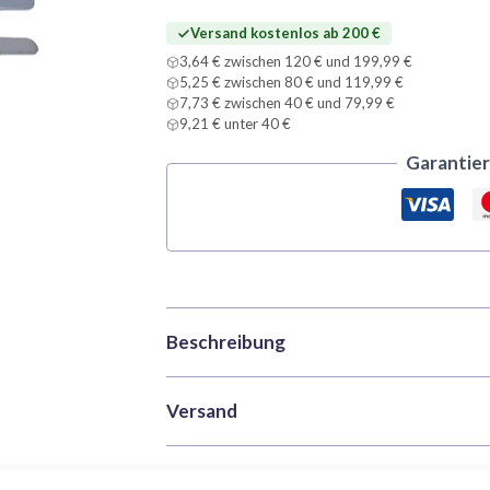
Menge
Versand kostenlos ab 200 €
3,64 € zwischen 120 € und 199,99 €
5,25 € zwischen 80 € und 119,99 €
7,73 € zwischen 40 € und 79,99 €
9,21 € unter 40 €
Garantier
Beschreibung
Dismoer 5-teilige Pinzetten-Set 
Versand
Ihrem Arbeitsplatz
Bearbeitungs- und Versandzeiten
: W
Rezensionen (0)
Das
Dismoer 5-teilige Pinzetten-Set aus