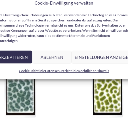
Cookie-Einwilligung verwalten
sofern die Bestellung vorrätig ist.
Modellbauer, die mit kleinen Teilen, Dräht
Weitere Informationen finden Sie in uns
hochwertigem Edelstahl bieten diese Pinzet
Es gibt noch keine Rezensionen.
ie bestmöglichen Erfahrungen zu bieten, verwenden wir Technologien wie Cookies
empfindlichsten Arbeiten.
nformationen auf Ihrem Gerät zu speichern und/oder darauf zuzugreifen. Die
illigung in diese Technologien ermöglicht es uns, Daten wie das Surfverhalten oder
Nur angemeldete Kunden, die dieses Produk
eutige Kennungen auf dieser Website zu verarbeiten. Wenn Sie nicht einwilligen od
Hauptmerkmale:
Einwilligung widerrufen, kann dies bestimmte Merkmale und Funktionen
nträchtigen.
Edelstahlkonstruktion:
korrosio
Präzision.
AKZEPTIEREN
ABLEHNEN
EINSTELLUNGEN ANZEIG
Fünf verschiedene Typen:
beinh
Cookie-Richtlinie
Datenschutzrichtlinie
Rechtlicher Hinweis
jede Art von Modellieraufgabe.
Ergonomisches Design:
leichte
langen Mal- oder Montagearbeit
Hochpräzise Spitzen:
ideal zum
Teilen oder Montieren von Miniat
Warum das Dismoer-Pinzetten-Set wählen