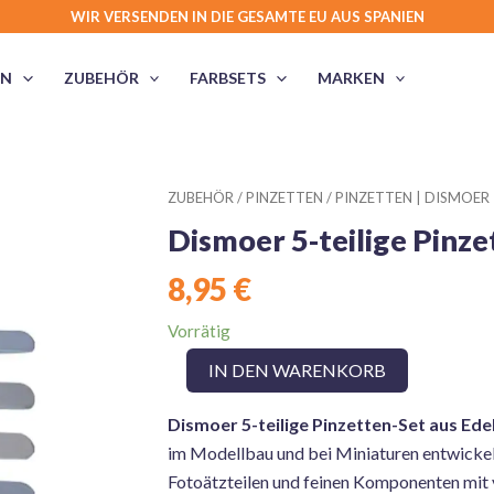
WIR VERSENDEN IN DIE GESAMTE EU AUS SPANIEN
EN
ZUBEHÖR
FARBSETS
MARKEN
ZUBEHÖR
/
PINZETTEN
/
PINZETTEN | DISMOER
Dismoer 5-teilige Pinze
8,95
€
Vorrätig
Dismoer
IN DEN WARENKORB
5-
teilige
Dismoer 5-teilige Pinzetten-Set aus Ede
Pinzetten-
Set
im Modellbau und bei Miniaturen entwickel
aus
Fotoätzteilen und feinen Komponenten mit v
Edelstahl