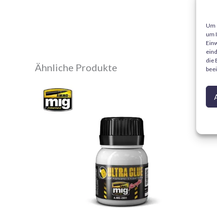
Um d
um I
Einw
eind
die 
Ähnliche Produkte
beei