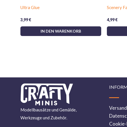
Ultra Glue
Scenery Fa
3,99
€
4,99
€
IN DEN WARENKORB
INFOR
Versandr
Modellbausätze und Gemälde,
Datensch
Werkzeuge und Zubehör.
Cookie-R