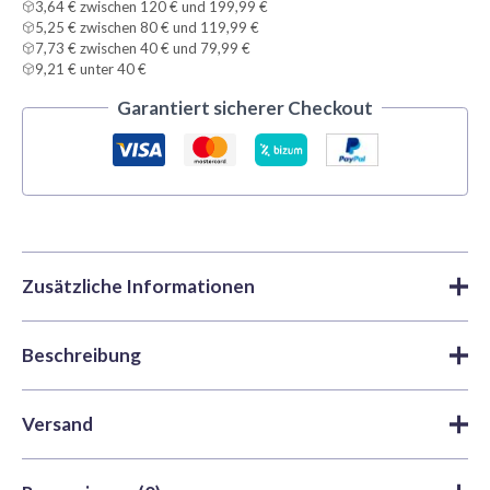
3,64 € zwischen 120 € und 199,99 €
5,25 € zwischen 80 € und 119,99 €
7,73 € zwischen 40 € und 79,99 €
9,21 € unter 40 €
Garantiert sicherer Checkout
Zusätzliche Informationen
Beschreibung
Marke
Vallejo
Acrylfarben
,
Farben
,
True
Kategorien
Verbessern Sie den echten metallischen
Metallic Metal | Vallejo
Versand
Glanz Ihrer Miniaturen mit
Vallejo TMM
Artikelnummer
VAL-77144
Antikes Kupfer 77144
.
Bearbeitungs- und Versandzeiten
: Wir versenden