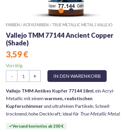
FARBEN
/
ACRYLFARBEN
/
TRUE METALLIC METAL | VALLEJO
Vallejo TMM 77144 Ancient Copper
(Shade)
3,59
€
Vorrätig
Vallejo
-
+
IN DEN WARENKORB
TMM
77144
Ancient
Vallejo TMM Antikes Kupfer 77144 18ml
, ein Acryl-
Copper
Metallic mit einem
warmen, realistischen
(Shade)
Kupferschimmer
und ultrafeinen Partikeln. Schnell
Menge
trocknend, hohe Deckkraft; ideal für
True Metallic Metal
.
Versand kostenlos ab 200 €