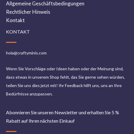
Allgemeine Geschäftsbedingungen
Rechtlicher Hinweis
Vor Gebrauch gut schütteln
, um die
Kontakt
Metallpartikel vollständig zu verteilen.
KONTAKT
Die Oberfläche grundieren
; für zusätzliche
Tiefe verwenden Sie eine
schwarze oder
dunkelgraue Grundierung
. Für wärmere
hola@craftyminis.com
„Candy“-Kupfer beginnen Sie mit einer hellen
Grundierung.
Wenn Sie Vorschläge oder Ideen haben oder der Meinung sind,
Dünne Schichten auftragen
und jede Schicht
dass etwas in unserem Shop fehlt, das Sie gerne sehen würden,
trocknen lassen; erzeugen Sie mit gezielten
teilen Sie uns dies jetzt mit! Ihr Feedback hilft uns, uns an Ihre
Highlights und einem feinen Pinsel einen
polierten
Bedürfnisse anzupassen.
Look
.
Leicht verdünnen
für Airbrush oder metallische
Abonnieren Sie unseren Newsletter und erhalten Sie 5 %
Lasuren; mit Tinten/Washes tönen, um zwischen
Rabatt auf Ihren nächsten Einkauf
Kupfer- und Bronze-Tönen
zu wechseln.