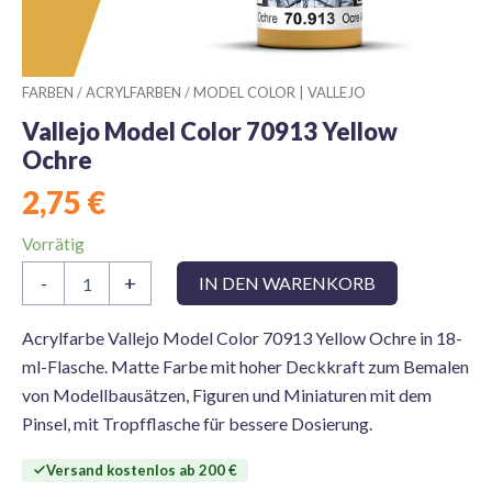
FARBEN
/
ACRYLFARBEN
/
MODEL COLOR | VALLEJO
Vallejo Model Color 70913 Yellow
Ochre
2,75
€
Vorrätig
Vallejo
-
+
IN DEN WARENKORB
Model
Color
70913
Acrylfarbe Vallejo Model Color 70913 Yellow Ochre in 18-
Yellow
ml-Flasche. Matte Farbe mit hoher Deckkraft zum Bemalen
Ochre
von Modellbausätzen, Figuren und Miniaturen mit dem
Menge
Pinsel, mit Tropfflasche für bessere Dosierung.
Versand kostenlos ab 200 €