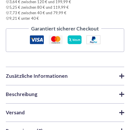
3,64 € zwischen 120 € und 199,99 €
5,25 € zwischen 80 € und 119,99 €
7,73 € zwischen 40 € und 79,99 €
9,21 € unter 40 €
Garantiert sicherer Checkout
Zusätzliche Informationen
Beschreibung
Marke
Vallejo
Farben
,
Acrylfarben
,
Model
Kategorien
Color | Vallejo
Vallejo Model Color 70913 Yellow Ochre ist eine matte
Versand
Acrylfarbe in einer 18-ml-Flasche für Modellbausätze,
Artikelnummer
VAL-70913
Figuren und Miniaturen. Sie gehört zur Model-Color-Serie
Bearbeitungs- und Versandzeiten
: Wir versenden