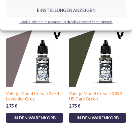
EINSTELLUNGEN ANZEIGEN
Ähnliche Produkte
Cookie-Richtlinie
Datenschutzrichtlinie
Rechtlicher Hinweis
Vallejo Model Color 70774
Vallejo Model Color 70893
Lavender Grey
US Dark Green
2,75
€
2,75
€
IN DEN WARENKORB
IN DEN WARENKORB