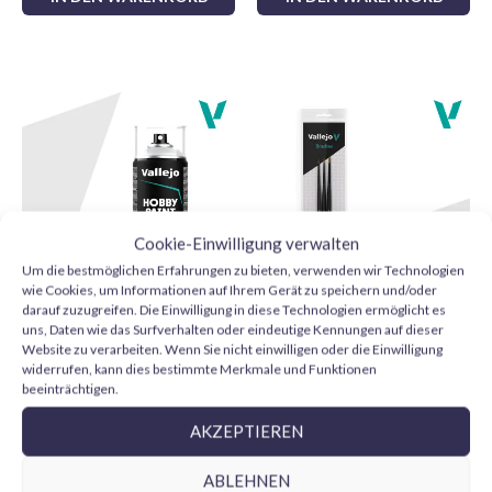
Besonders angenehm zum Bemalen mit dem
Pinsel in dünnen Schichten.
Anwendungstipps
Schüttle die Flasche vor Gebrauch gut und trage die Farbe
auf eine saubere, grundierte Oberfläche auf. Für ein feineres
Finish arbeite mit mehreren dünnen Schichten statt einer
dicken Schicht. Du kannst die Fließfähigkeit mit Wasser
Cookie-Einwilligung verwalten
oder Acrylmedium je nach Technik und gewünschter
Um die bestmöglichen Erfahrungen zu bieten, verwenden wir Technologien
wie Cookies, um Informationen auf Ihrem Gerät zu speichern und/oder
Transparenz anpassen.
darauf zuzugreifen. Die Einwilligung in diese Technologien ermöglicht es
Vallejo Imprimación Gris
Vallejo Design Set Pro
uns, Daten wie das Surfverhalten oder eindeutige Kennungen auf dieser
28011 Aerosol 400 ml
Modeler B01991 pelo
Um die Arbeit abzuschließen, kannst du sie mit
Website zu verarbeiten. Wenn Sie nicht einwilligen oder die Einwilligung
natural 0, 1 y 2
widerrufen, kann dies bestimmte Merkmale und Funktionen
11,75
€
Grundierungen
,
Lacken
,
Modellbaupinseln
und weiteren
beeinträchtigen.
24,95
€
Farben der Serie
Model Color Vallejo
kombinieren.
IN DEN WARENKORB
AKZEPTIEREN
IN DEN WARENKORB
ABLEHNEN