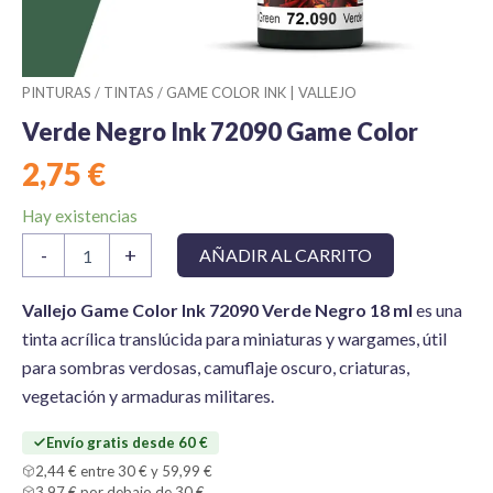
PINTURAS
/
TINTAS
/
GAME COLOR INK | VALLEJO
Verde Negro Ink 72090 Game Color
2,75
€
Hay existencias
Verde
-
+
AÑADIR AL CARRITO
Negro
Ink
72090
Vallejo Game Color Ink 72090 Verde Negro 18 ml
es una
Game
tinta acrílica translúcida para miniaturas y wargames, útil
Color
para sombras verdosas, camuflaje oscuro, criaturas,
cantidad
vegetación y armaduras militares.
Envío gratis desde 60 €
2,44 € entre 30 € y 59,99 €
3,97 € por debajo de 30 €