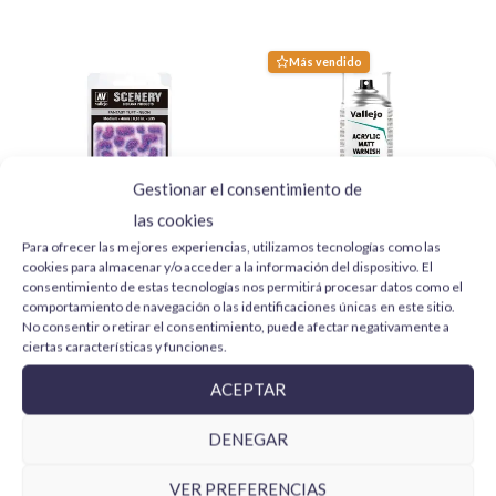
stock.
Para más información y otras localizaciones
Más vendido
consulta las
politicas de envío
.
Gestionar el consentimiento de
las cookies
Para ofrecer las mejores experiencias, utilizamos tecnologías como las
cookies para almacenar y/o acceder a la información del dispositivo. El
Fantasy Tuft Neon SC430
Vallejo Barniz Acrílico Mate
consentimiento de estas tecnologías nos permitirá procesar datos como el
Vallejo Scenery
28531 Aerosol 400 ml
comportamiento de navegación o las identificaciones únicas en este sitio.
No consentir o retirar el consentimiento, puede afectar negativamente a
4,99
€
11,95
€
ciertas características y funciones.
AÑADIR AL CARRITO
AÑADIR AL CARRITO
ACEPTAR
DENEGAR
VER PREFERENCIAS