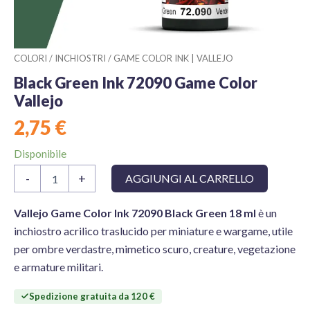
COLORI
/
INCHIOSTRI
/
GAME COLOR INK | VALLEJO
Black Green Ink 72090 Game Color
Vallejo
2,75
€
Disponibile
Black
-
+
AGGIUNGI AL CARRELLO
Green
Ink
72090
Vallejo Game Color Ink 72090 Black Green 18 ml
è un
Game
inchiostro acrilico traslucido per miniature e wargame, utile
Color
per ombre verdastre, mimetico scuro, creature, vegetazione
Vallejo
e armature militari.
quantità
Spedizione gratuita da 120 €