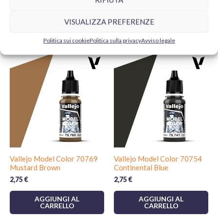
VISUALIZZA PREFERENZE
Prodotti correlati
Politica sui cookie
Politica sulla privacy
Avviso legale
Vallejo Model Color 70769
Vallejo Model Color 70754
Mustard Brown
Continental Blue
2,75
€
2,75
€
AGGIUNGI AL
AGGIUNGI AL
CARRELLO
CARRELLO