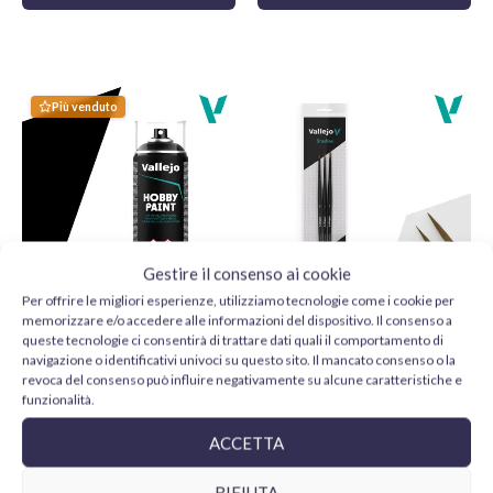
Più venduto
Gestire il consenso ai cookie
Per offrire le migliori esperienze, utilizziamo tecnologie come i cookie per
memorizzare e/o accedere alle informazioni del dispositivo. Il consenso a
Vallejo Imprimación Negra
Vallejo Design Set Pro
queste tecnologie ci consentirà di trattare dati quali il comportamento di
28012 Aerosol 400 ml
Modeler B01991 pelo
navigazione o identificativi univoci su questo sito. Il mancato consenso o la
natural 0, 1 y 2
11,75
€
revoca del consenso può influire negativamente su alcune caratteristiche e
24,95
€
funzionalità.
AGGIUNGI AL
CARRELLO
AGGIUNGI AL
ACCETTA
CARRELLO
RIFIUTA