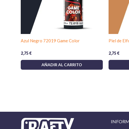
Azul Negro 72019 Game Color
Piel de El
2,75
€
2,75
€
AÑADIR AL CARRITO
INFOR