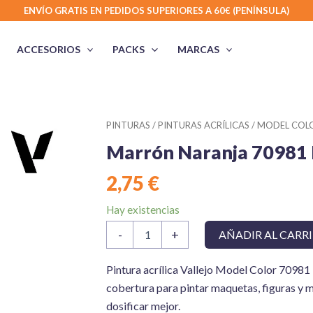
ENVÍO GRATIS EN PEDIDOS SUPERIORES A 60€ (PENÍNSULA)
ACCESORIOS
PACKS
MARCAS
PINTURAS
/
PINTURAS ACRÍLICAS
/
MODEL COLO
Marrón Naranja 70981 
2,75
€
Hay existencias
Marrón
-
+
AÑADIR AL CARR
Naranja
70981
Model
Pintura acrílica Vallejo Model Color 70981
Color
cobertura para pintar maquetas, figuras y m
cantidad
dosificar mejor.