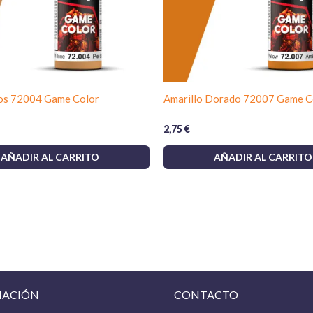
fos 72004 Game Color
Amarillo Dorado 72007 Game C
2,75
€
AÑADIR AL CARRITO
AÑADIR AL CARRITO
MACIÓN
CONTACTO