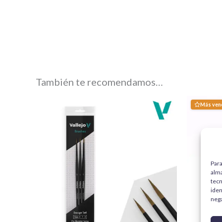
También te recomendamos…
Más ven
Para
alma
tecn
iden
nega