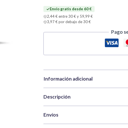
Envío gratis desde 60 €
2,44 € entre 30 € y 59,99 €
3,97 € por debajo de 30 €
Pago s
Información adicional
Descripción
Marca
Vallejo
Categorías
Pinturas
,
Model Co
Vallejo Model Color 70981 Marrón Naranja 
Envíos
SKU
VAL-70981
figuras y miniaturas. Forma parte de la ga
Peso
0,035 kg