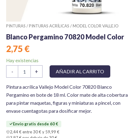
PINTURAS
/
PINTURAS ACRÍLICAS
/
MODEL COLOR VALLEJO
Blanco Pergamino 70820 Model Color
2,75
€
Hay existencias
Blanco
-
+
AÑADIR AL CARRITO
Pergamino
70820
Model
Pintura acrílica Vallejo Model Color 70820 Blanco
Color
Pergamino en bote de 18 ml. Color mate de alta cobertura
cantidad
para pintar maquetas, figuras y miniaturas a pincel, con
envase cuentagotas para dosificar mejor.
Envío gratis desde 60 €
2,44 € entre 30 € y 59,99 €
3,97 € por debajo de 30 €