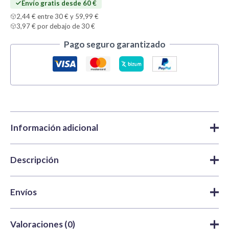
Envío gratis desde 60 €
2,44 € entre 30 € y 59,99 €
3,97 € por debajo de 30 €
Pago seguro garantizado
Información adicional
Descripción
Marca
Vallejo
Pinturas
,
Efectos
,
Weathering
Categorías
FX | Vallejo
Vallejo Weathering FX Efecto de Humedad 73828
es un
Envíos
producto acrílico al agua pensado para reproducir brillos
SKU
VAL-73828
húmedos, zonas mojadas y acumulaciones de agua en
Envío gratis
en España peninsular:
Peso
0,035 kg
Valoraciones (0)