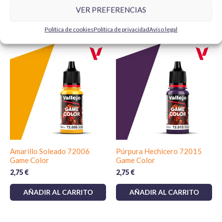
VER PREFERENCIAS
Productos relacionados
Política de cookies
Política de privacidad
Aviso legal
Amarillo Soleado 72006
Púrpura Hechicero 72015
Game Color
Game Color
2,75
€
2,75
€
AÑADIR AL CARRITO
AÑADIR AL CARRITO