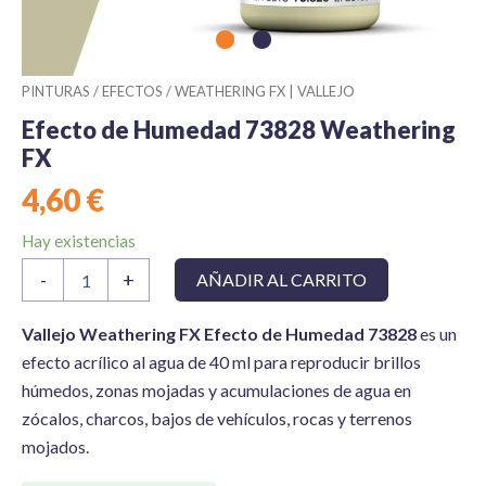
PINTURAS
/
EFECTOS
/
WEATHERING FX | VALLEJO
Efecto de Humedad 73828 Weathering
FX
4,60
€
Hay existencias
Efecto
-
+
AÑADIR AL CARRITO
de
Humedad
73828
Vallejo Weathering FX Efecto de Humedad 73828
es un
Weathering
efecto acrílico al agua de 40 ml para reproducir brillos
FX
húmedos, zonas mojadas y acumulaciones de agua en
cantidad
zócalos, charcos, bajos de vehículos, rocas y terrenos
mojados.