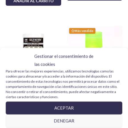
AÑADIR AL CARRITO
Plazos y envío
: enviamos en las próximas
24
horas laborables
siempre que el pedido esté en
stock.
Para más información y otras localizaciones
Más vendido
consulta las
politicas de envío
.
Gestionar el consentimiento de
las cookies
Para ofrecer las mejores experiencias, utilizamos tecnologías como las
cookies para almacenar y/o acceder a la información del dispositivo. El
consentimiento de estas tecnologías nos permitirá procesar datos como el
comportamiento de navegación o las identificaciones únicas en este sitio.
Wild Tuft Dry Green SC401
Tamiya Extra Thin Cement
No consentir o retirar el consentimiento, puede afectar negativamente a
Vallejo Scenery
Quick-Setting 87182 40 ml
ciertas características y funciones.
4,99
€
5,99
€
ACEPTAR
AÑADIR AL CARRITO
AÑADIR AL CARRITO
DENEGAR