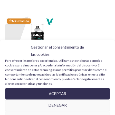
horas laborables
siempre que el pedido esté en
stock.
Para más información y otras localizaciones
Más vendido
consulta las
politicas de envío
.
Gestionar el consentimiento de
las cookies
Para ofrecer las mejores experiencias, utilizamos tecnologías como las
cookies para almacenar y/o acceder a la información del dispositivo. El
consentimiento de estas tecnologías nos permitirá procesar datos como el
Vallejo Imprimación Gris
comportamiento de navegación o las identificaciones únicas en este sitio.
28011 Aerosol 400 ml
No consentir o retirar el consentimiento, puede afectar negativamente a
11,75
€
ciertas características y funciones.
AÑADIR AL CARRITO
ACEPTAR
DENEGAR