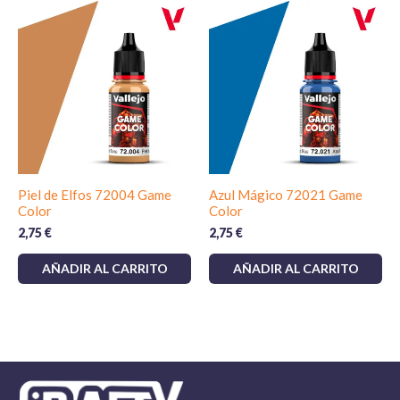
Piel de Elfos 72004 Game
Azul Mágico 72021 Game
Color
Color
2,75
€
2,75
€
AÑADIR AL CARRITO
AÑADIR AL CARRITO