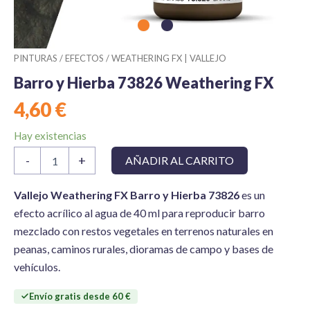
PINTURAS
/
EFECTOS
/
WEATHERING FX | VALLEJO
Barro y Hierba 73826 Weathering FX
4,60
€
Hay existencias
Barro
-
+
AÑADIR AL CARRITO
y
Hierba
73826
Vallejo Weathering FX Barro y Hierba 73826
es un
Weathering
efecto acrílico al agua de 40 ml para reproducir barro
FX
mezclado con restos vegetales en terrenos naturales en
cantidad
peanas, caminos rurales, dioramas de campo y bases de
vehículos.
Envío gratis desde 60 €