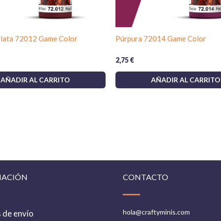
lava piezas para eliminar desmoldeantes, mo
homogénea; la
imprimación blanca
eleva la
gris
ofrece una base neutra y controlada; un
rlata 72012 Game Color
Púrpura 72014 Game Color
Acabados, barnices y compatibilidades
2,75
€
Tras el curado de
Tamiya XF-25 Light Sea
AÑADIR AL CARRITO
AÑADIR AL CARRITO
objetivo final: mate para mantener el caráct
brillante previo a calcas; explora nuestro c
la solución idónea; después del barniz, apl
los tiempos de curado para evitar arrastres.
Consejos prácticos de modelismo
Capas finas sucesivas:
prioriza 
Enmascarado seguro:
usa cintas
MACIÓN
CONTACTO
diagonal cuando esté seco al tact
Pruebas previas:
ajusta viscosid
pasar al modelo.
hola@craftyminis.com
s de envío