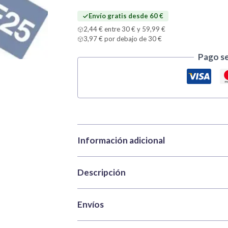
ml
Envío gratis desde 60 €
(Gris
Mar
2,44 € entre 30 € y 59,99 €
Claro)
3,97 € por debajo de 30 €
cantidad
Pago s
Información adicional
Descripción
Marca
Tamiya
Categorías
Pinturas
,
Pinturas 
Tamiya XF-25 Light Sea Grey
(Gris Mar Cl
Envíos
SKU
TAM81725
XF de Tamiya para pintar maquetas, miniatu
Color
Azul, Gris