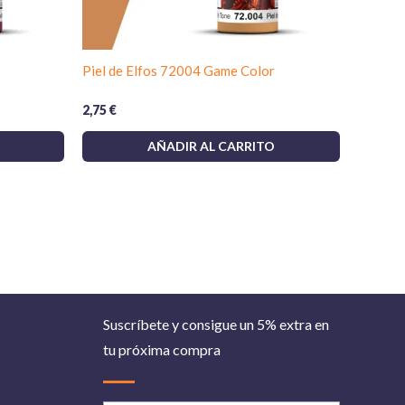
nta en seco, corrige uniones y aplica
imprimación
 luminosidad percibida, mientras que la
imprimación
a micro-lijada posterior mejora adherencia y suavidad.
Piel de Elfos 72004 Game Color
2,75
€
 Grey 10 ml
puedes sellar con barniz en función del
AÑADIR AL CARRITO
er táctico, satinado para integraciones de calcas o
atálogo de
pinturas y barnices para maquetas
para elegir
ica lavados, panelados y efectos de desgaste respetando
varias manos ligeras para evitar pérdida de detalle.
 de calidad, sella bordes con un bastoncillo y retira en
Suscríbete y consigue un 5% extra en
o.
tu próxima compra
ad, presión y distancia en una pieza sobrante antes de