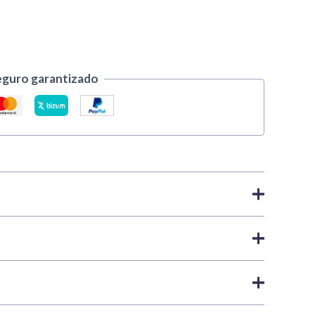
eguro garantizado
acrílicas
,
X y XF Acrylic | Tamiya
aro) es un color acrílico de acabado mate de la gama
ras y piezas de modelismo con capas finas y