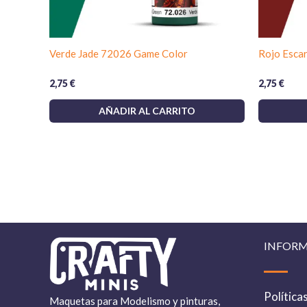
Verde Jade 72026 Game Color
Rojo Esca
2,75
€
2,75
€
AÑADIR AL CARRITO
INFOR
Política
Maquetas para Modelismo y pinturas,