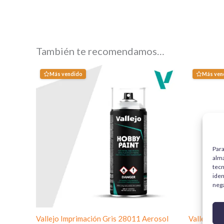
También te recomendamos…
Más vendido
Más ven
Para
alma
tecn
iden
nega
Vallejo Imprimación Gris 28011 Aerosol
Vallejo Ba