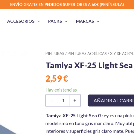
ENVÍO GRATIS EN PEDIDOS SUPERIORES A 60€ (PENÍNSULA)
ACCESORIOS
PACKS
MARCAS
PINTURAS
/
PINTURAS ACRÍLICAS
/
X Y XF ACRYL
Tamiya XF-25 Light Sea 
2,59
€
Hay existencias
Tamiya
-
+
AÑADIR AL CARR
XF-
25
Light
Tamiya XF-25 Light Sea Grey
es una pintu
Sea
modelismo en tono gris mar claro. Muy útil p
Grey
interiores y superficies gris claro mate. Pue
10