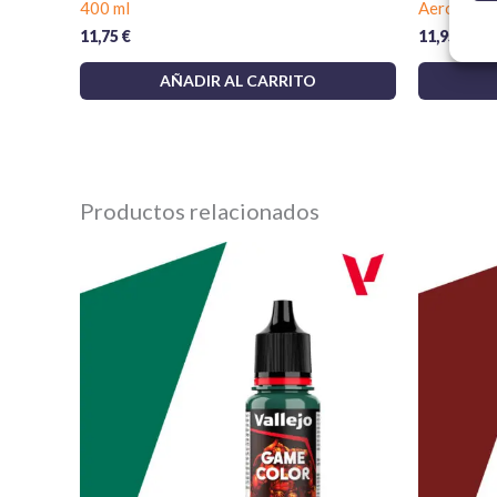
400 ml
Aerosol 4
11,75
€
11,95
€
AÑADIR AL CARRITO
Productos relacionados