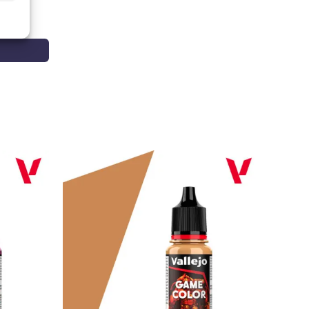
s
y zonas de baja visibilidad en reactores y aparatos
ier, Hunter, Buccaneer), facilitando panelado y efectos
35
funciona como gris técnico para interiores,
ase para desconchones sobre colores oscuros; en naval
 en superestructuras, radares, lanzadores y placas de
 sin perder detalle.
1
con Tamiya X-20A y ajusta según boquilla y presión
s para evitar acumulaciones en panelados; a pincel,
una mínima cantidad de retardador para mejorar la
solventes para proteger el detalle superficial de la
-25 Light Sea Grey 10 ml
exige una base correcta: