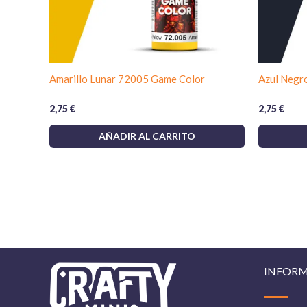
Amarillo Lunar 72005 Game Color
Azul Negr
2,75
€
2,75
€
AÑADIR AL CARRITO
INFOR