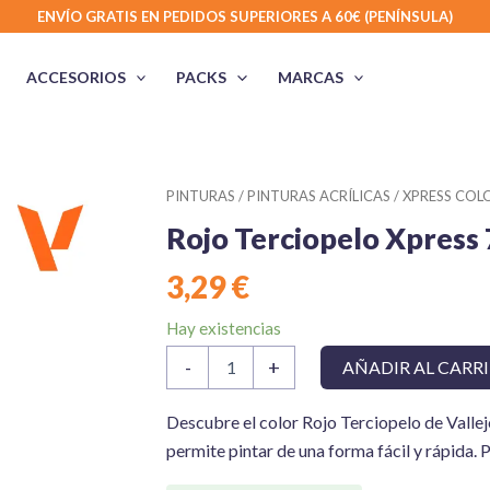
ENVÍO GRATIS EN PEDIDOS SUPERIORES A 60€ (PENÍNSULA)
ACCESORIOS
PACKS
MARCAS
PINTURAS
/
PINTURAS ACRÍLICAS
/
XPRESS COLO
Rojo Terciopelo Xpress
3,29
€
Hay existencias
Rojo
-
+
AÑADIR AL CARR
Terciopelo
Xpress
72407
Descubre el color Rojo Terciopelo de Vallej
Game
permite​​ pintar de​​ una forma fácil​​ y rápi
Color
Vallejo