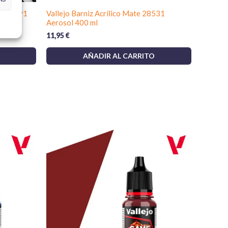
lizaciones consulta las
politicas de envío
.
r B01991
Vallejo Barniz Acrílico Mate 28531
Aerosol 400 ml
11,95
€
o de Vallejo en tu kit de pintura para crear sutiles
o filtros y fundir transiciones entre tonos.
AÑADIR AL CARRITO