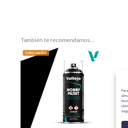
También te recomendamos…
Más vendido
Para
alma
tecn
iden
nega