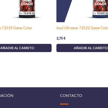
o 72019 Game Color
Azul Ultramar 72022 Game Colo
2,75
€
AÑADIR AL CARRITO
AÑADIR AL CARRITO
MACIÓN
CONTACTO