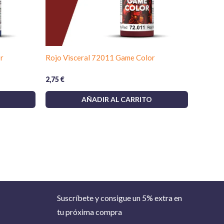
r
Rojo Visceral 72011 Game Color
2,75
€
AÑADIR AL CARRITO
Suscríbete y consigue un 5% extra en
tu próxima compra