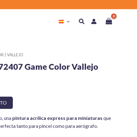
Buscar
R | VALLEJO
 72407 Game Color Vallejo
ITO
o, una
pintura acrílica express para miniaturas
que
da. Perfecta tanto para pincel como para aerógrafo.