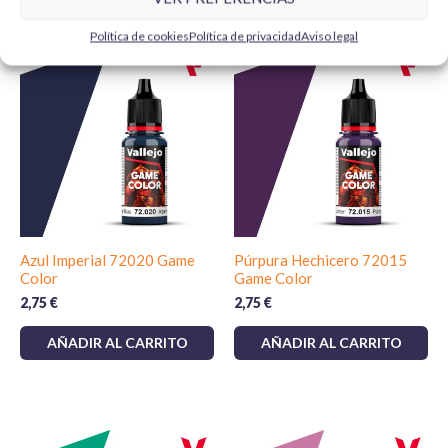
Productos relacionados
Política de cookies
Política de privacidad
Aviso legal
Azul Imperial 72020 Game
Púrpura Hechicero 72015
Color
Game Color
2,75
€
2,75
€
AÑADIR AL CARRITO
AÑADIR AL CARRITO