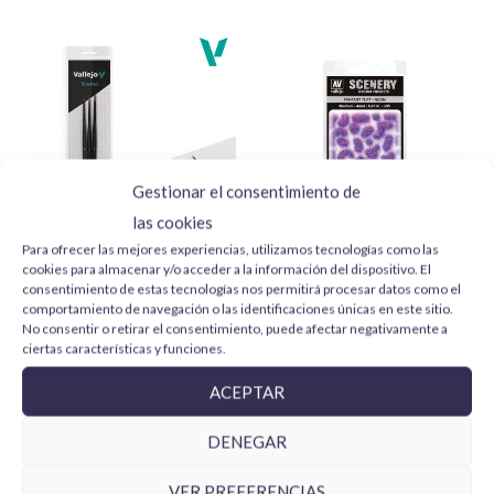
stock.
Para más información y otras localizaciones
consulta las
politicas de envío
.
Gestionar el consentimiento de
las cookies
Para ofrecer las mejores experiencias, utilizamos tecnologías como las
Vallejo Design Set Pro
Fantasy Tuft Neon SC430
cookies para almacenar y/o acceder a la información del dispositivo. El
Modeler B01991 pelo
Vallejo Scenery
consentimiento de estas tecnologías nos permitirá procesar datos como el
natural 0, 1 y 2
comportamiento de navegación o las identificaciones únicas en este sitio.
4,99
€
No consentir o retirar el consentimiento, puede afectar negativamente a
24,95
€
ciertas características y funciones.
AÑADIR AL CARRITO
AÑADIR AL CARRITO
ACEPTAR
DENEGAR
VER PREFERENCIAS