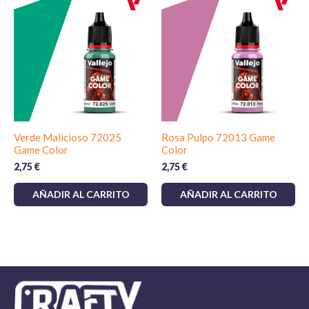
Verde Malicioso 72025
Rosa Pulpo 72013 Game
Game Color
Color
2,75
€
2,75
€
AÑADIR AL CARRITO
AÑADIR AL CARRITO