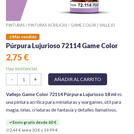
PINTURAS
/
PINTURAS ACRÍLICAS
/
GAME COLOR | VALLEJO
Más vendido
Púrpura Lujurioso 72114 Game Color
2,75
€
Hay existencias
Púrpura
-
+
AÑADIR AL CARRITO
Lujurioso
72114
Game
Vallejo Game Color 72114 Púrpura Lujurioso 18 ml
es
Color
una pintura acrílica para miniaturas y wargames, útil para
cantidad
magia, telas, criaturas de fantasía y detalles llamativos.
Envío gratis desde 60 €
2,44 € entre 30 € y 59,99 €