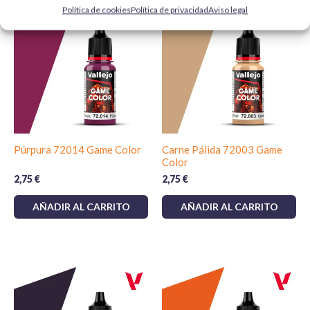
Política de cookies
Política de privacidad
Aviso legal
Más vendido
Púrpura 72014 Game Color
Carne Pálida 72003 Game
Color
2,75
€
2,75
€
AÑADIR AL CARRITO
AÑADIR AL CARRITO