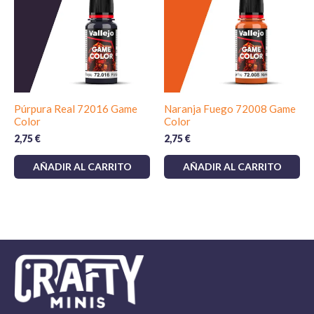
Púrpura Real 72016 Game
Naranja Fuego 72008 Game
Color
Color
2,75
€
2,75
€
AÑADIR AL CARRITO
AÑADIR AL CARRITO