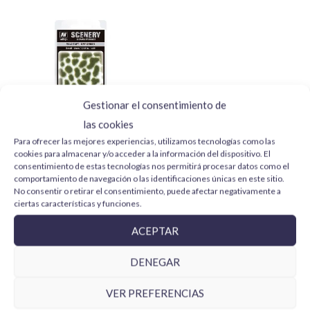
consulta las
politicas de envío
.
Gestionar el consentimiento de
las cookies
Para ofrecer las mejores experiencias, utilizamos tecnologías como las
Wild Tuft Dry Green SC401
cookies para almacenar y/o acceder a la información del dispositivo. El
Vallejo Scenery
consentimiento de estas tecnologías nos permitirá procesar datos como el
comportamiento de navegación o las identificaciones únicas en este sitio.
4,99
€
No consentir o retirar el consentimiento, puede afectar negativamente a
ciertas características y funciones.
AÑADIR AL CARRITO
ACEPTAR
DENEGAR
Productos relacionados
VER PREFERENCIAS