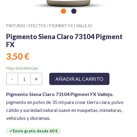
PINTURAS
/
EFECTOS
/
PIGMENT FX | VALLEJO
Pigmento Siena Claro 73104 Pigment
FX
3,50
€
Hay existencias
Pigmento
-
+
AÑADIR AL CARRITO
Siena
Claro
73104
Pigmento Siena Claro 73104 Pigment FX Vallejo
,
Pigment
pigmento en polvo de 35 ml para crear tierra clara, polvo
FX
cálido y suciedad natural suave en maquetas, miniaturas,
cantidad
vehículos y dioramas.
Envío gratis desde 60 €