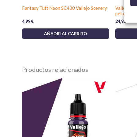
Fantasy Tuft Neon SC430 Vallejo Scenery
Vallejo D
pelo natura
4,99
€
24,95
€
AÑADIR AL CARRITO
Productos relacionados