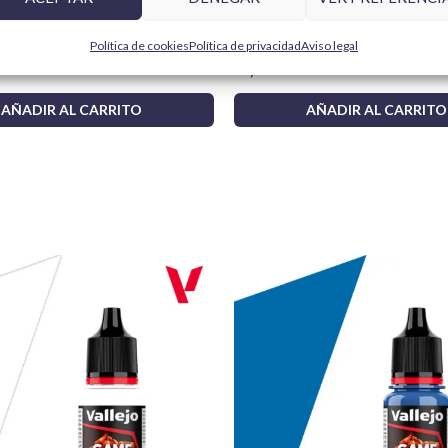
Para más información y otras loca
esign Set Pro Modeler B01991
Vallejo Barniz Acrílico Mate 28
l 0, 1 y 2
Aerosol 400 ml
Política de cookies
Política de privacidad
Aviso legal
11,95
€
AÑADIR AL CARRITO
AÑADIR AL CARRITO