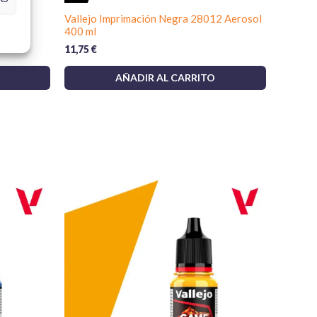
lizaciones consulta las
politicas de envío
.
531
Vallejo Imprimación Negra 28012 Aerosol
400 ml
11,75
€
AÑADIR AL CARRITO