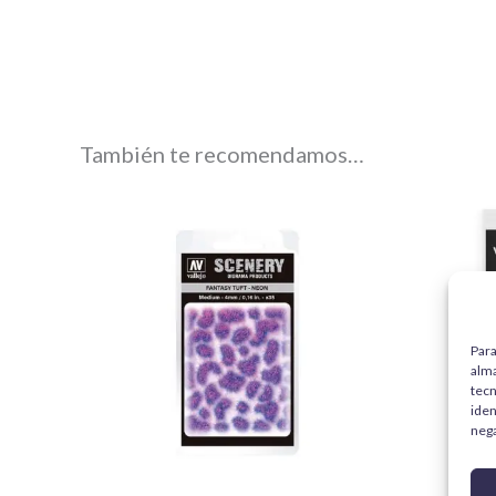
También te recomendamos…
Para
alma
tecn
iden
nega