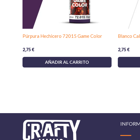
Púrpura Hechicero 72015 Game Color
Blanco Ca
2,75
€
2,75
€
AÑADIR AL CARRITO
INFOR