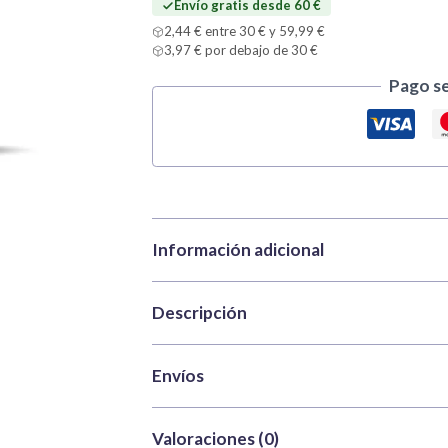
Envío gratis desde 60 €
2,44 € entre 30 € y 59,99 €
3,97 € por debajo de 30 €
Pago s
Información adicional
Descripción
Marca
Vallejo
Pinturas
,
Game Col
Categorías
acrílicas
Vallejo Game Color 72158 Magenta Fluo
Envíos
Color de Vallejo, pensada para crear efecto
SKU
VAL-72158
fantasía o ciencia ficción. Este tono encaja 
Envío gratis
en España peninsula
Peso
0,035 kg
Valoraciones (0)