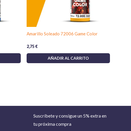
Amarillo Soleado 72006 Game Color
2,75
€
AÑADIR AL CARRITO
Suscríbete y consigue un 5% extra en
tu próxima compra