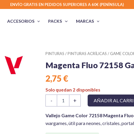
ENVÍO GRATIS EN PEDIDOS SUPERIORES A 60€ (PENÍNSULA)
ACCESORIOS
PACKS
MARCAS
PINTURAS
/
PINTURAS ACRÍLICAS
/
GAME COLOR
Magenta Fluo 72158 G
2,75
€
Solo quedan 2 disponibles
Magenta
-
+
AÑADIR AL CARR
Fluo
72158
Game
Vallejo Game Color 72158 Magenta Fluo
Color
wargames, útil para neones, cristales, portal
cantidad