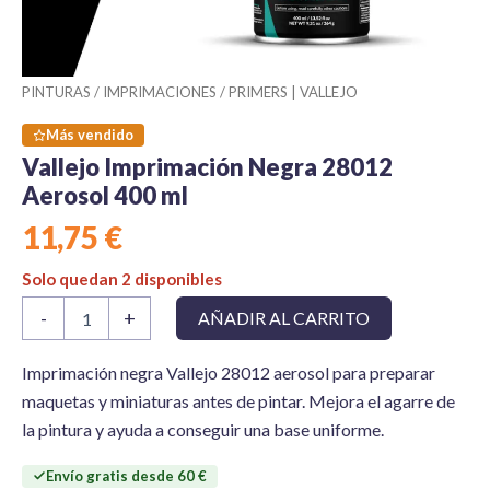
PINTURAS
/
IMPRIMACIONES
/
PRIMERS | VALLEJO
Más vendido
Vallejo Imprimación Negra 28012
Aerosol 400 ml
11,75
€
Solo quedan 2 disponibles
Vallejo
-
+
AÑADIR AL CARRITO
Imprimación
Negra
28012
Imprimación negra Vallejo 28012 aerosol para preparar
Aerosol
maquetas y miniaturas antes de pintar. Mejora el agarre de
400
la pintura y ayuda a conseguir una base uniforme.
ml
cantidad
Envío gratis desde 60 €