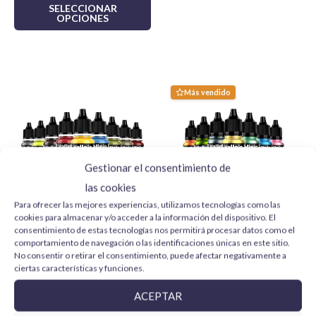
SELECCIONAR
horas laborables
siempre que el pedido esté en
OPCIONES
stock.
Para más información y otras localizaciones
consulta las
politicas de envío
.
Más vendido
Gestionar el consentimiento de
las cookies
Para ofrecer las mejores experiencias, utilizamos tecnologías como las
cookies para almacenar y/o acceder a la información del dispositivo. El
consentimiento de estas tecnologías nos permitirá procesar datos como el
Pack 24 pinturas Model
Pack 12 pinturas True
comportamiento de navegación o las identificaciones únicas en este sitio.
Color Vallejo
Metallic Metal Vallejo
No consentir o retirar el consentimiento, puede afectar negativamente a
61,99 €
41,90 €
ciertas características y funciones.
Ahorras
4,01
€
Ahorras
1,18
€
ACEPTAR