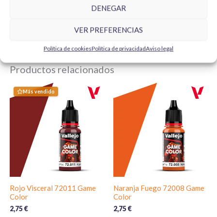
SELECCIONAR
SELECCIONAR
DENEGAR
OPCIONES
OPCIONES
VER PREFERENCIAS
Política de cookies
Política de privacidad
Aviso legal
Productos relacionados
Más vendido
Rojo Visceral 72011 Game
Naranja Fuego 72008 Game
Color
Color
2,75
€
2,75
€