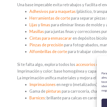
Una base impecable evita retrabajos y facilita el en
Adhesivos para maquetas
(plástico, transpa
Herramientas de corte
para separar piezas 
Lijas
y
limas
para eliminar líneas de molde y 
Masillas
para juntas finas y correcciones pu
Cintas para enmascarar
en depósitos bicolo
Pinzas de precisión
para fotograbados, manet
Alfombrillas de corte
para trabajar cómodo 
Si te falta algo, explora todos los
accesorios de m
Imprimación y color: base homogénea y capas fina
Para
La imprimación unifica materiales y mejora el agarre;
alma
tecn
Imprimaciones
en negro (metalizados), gris/
iden
nega
Gama de
pinturas
para carrocería, chasis, m
Barnices
: brillante para calcas en carenad