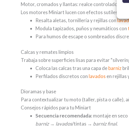
Motor, cromados y llantas: realce controlado
Los motores Miniart lucen con efectos sutiles que
Resalta aletas, tornillería y rejillas con
lava
Modula tapizados, puños y neumáticos con
Para humos de escape o sombreados discre
Calcas y remates limpios
Trabaja sobre superficies lisas para evitar “silvering
Coloca las calcas tras una capa de
barniz
bri
Perfilados discretos con
lavados
en rejillas
Dioramas y base
Para contextualizar tu moto (taller, pista o calle)
Consejos rápidos para tu Miniart
Secuencia recomendada:
montaje en seco 
barniz
→
lavados
/tintas →
barniz final
.