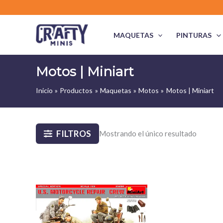
Ir
al
contenido
MAQUETAS
PINTURAS
Motos | Miniart
Inicio
Productos
Maquetas
Motos
Motos | Miniart
FILTROS
Mostrando el único resultado