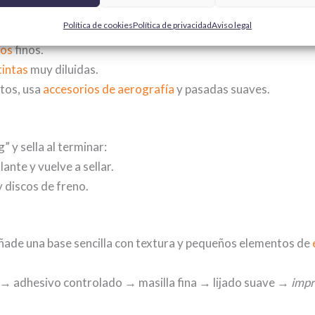
Política de cookies
Política de privacidad
Aviso legal
 aportan profundidad:
dos
finos.
tintas
muy diluidas.
tos, usa
accesorios de aerografía
y pasadas suaves.
” y sella al terminar:
llante y vuelve a sellar.
 y discos de freno.
, añade una base sencilla con textura y pequeños elementos de
→ adhesivo controlado → masilla fina → lijado suave →
impr