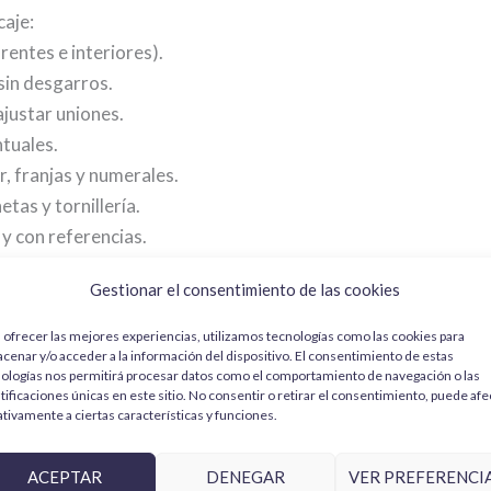
caje:
rentes e interiores).
sin desgarros.
ajustar uniones.
ntuales.
r, franjas y numerales.
as y tornillería.
y con referencias.
Gestionar el consentimiento de las cookies
odelismo
.
s
 ofrecer las mejores experiencias, utilizamos tecnologías como las cookies para
 aplica el color en capas finas y controla los brillos por zona
cenar y/o acceder a la información del dispositivo. El consentimiento de estas
ologías nos permitirá procesar datos como el comportamiento de navegación o las
blanco (sólidos y colores vivos).
tificaciones únicas en este sitio. No consentir o retirar el consentimiento, puede afe
tivamente a ciertas características y funciones.
otor y detalles.
os; mate/satinado para piezas mecánicas y gomas.
ACEPTAR
DENEGAR
VER PREFERENCI