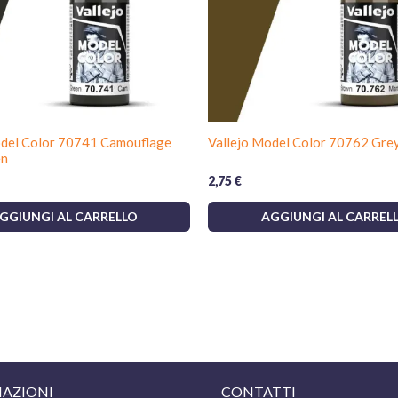
odel Color 70741 Camouflage
Vallejo Model Color 70762 Gre
en
2,75
€
GGIUNGI AL CARRELLO
AGGIUNGI AL CARREL
AZIONI
CONTATTI