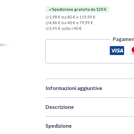
Spedizione gratuita da 120 €
1,98 € tra 80 € e 119,99 €
4,46 € tra 40 € e 79,99 €
5,95 € sotto i 40 €
Pagament
Informazioni aggiuntive
Descrizione
Marca
Vallejo
Categorie
Colori
,
Colori acril
Vallejo Model Color 70874 Tan Earth è un co
Spedizione
SKU
VAL-70874
figure e miniature. Fa parte della gamma Mo