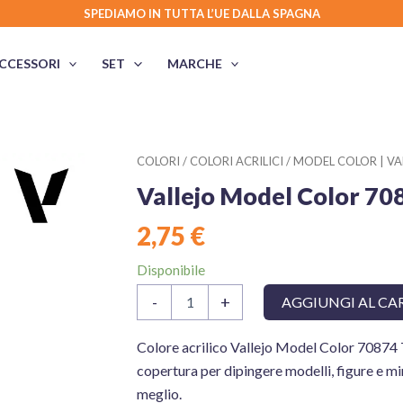
SPEDIAMO IN TUTTA L’UE DALLA SPAGNA
CCESSORI
SET
MARCHE
COLORI
/
COLORI ACRILICI
/
MODEL COLOR | VA
Vallejo Model Color 70
2,75
€
Disponibile
Vallejo
-
+
AGGIUNGI AL CA
Model
Color
70874
Colore acrilico Vallejo Model Color 70874 T
Tan
copertura per dipingere modelli, figure e m
Earth
meglio.
quantità