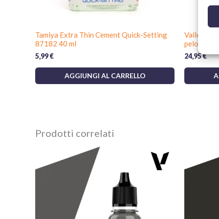
Tamiya Extra Thin Cement Quick-Setting
Vallejo D
87182 40 ml
pelo natura
5,99
€
24,95
€
AGGIUNGI AL CARRELLO
A
Prodotti correlati