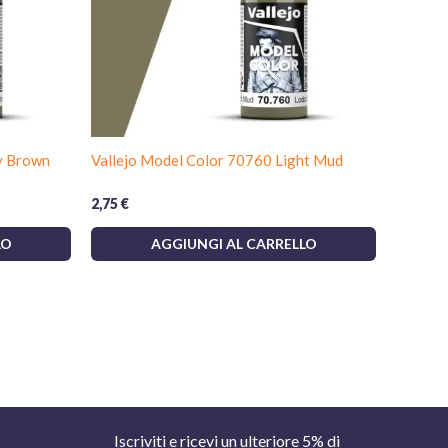
y Brown
Vallejo Model Color 70760 Light Mud
2,75
€
LO
AGGIUNGI AL CARRELLO
Iscriviti e ricevi un ulteriore 5% di