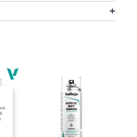
ra, controllo e finitura opaca.
pediamo entro le prossime
24 ore lavorative
, purché
70874
ostra
politica di spedizione
.
re, usura, basette, sottoscocche di veicoli ed effetti
occe aiuta a dosare il colore, evita sprechi e facilita la
ccesso ed hanno acquistato questo prodotto possono
più a lungo.
Model Color.
ce.
 asciugatura rapida.
 e/o
di
re a pennello a strati sottili.
l