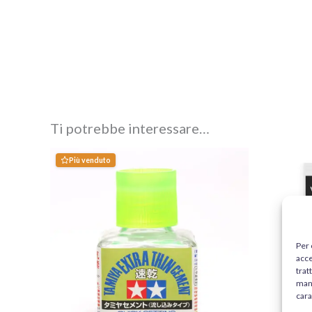
Ti potrebbe interessare…
Più venduto
Per 
acce
trat
manc
cara