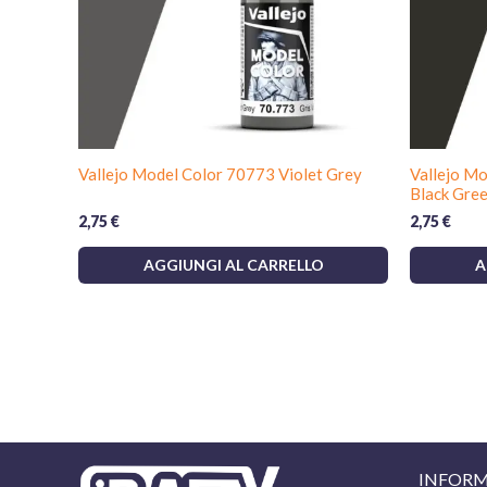
Vallejo Model Color 70773 Violet Grey
Vallejo M
Black Gre
2,75
€
2,75
€
AGGIUNGI AL CARRELLO
A
INFORM