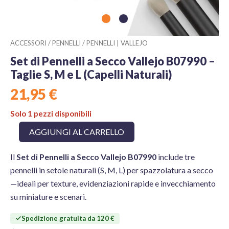
ACCESSORI
/
PENNELLI
/
PENNELLI | VALLEJO
Set di Pennelli a Secco Vallejo B07990 –
Taglie S, M e L (Capelli Naturali)
21,95
€
Solo 1 pezzi disponibili
Set
AGGIUNGI AL CARRELLO
di
Pennelli
Il
Set di Pennelli a Secco Vallejo B07990
include tre
a
Secco
pennelli in setole naturali (S, M, L) per spazzolatura a secco
Vallejo
—ideali per texture, evidenziazioni rapide e invecchiamento
B07990
su miniature e scenari.
–
Taglie
S,
Spedizione gratuita da 120 €
M