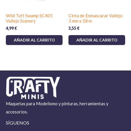
Wild Tuft Swamp SC405
Cinta de Enmascarar Vallejo
Vallejo Scenery
3 mm x 18 m
4,99
€
3,55
€
AÑADIR AL CARRITO
AÑADIR AL CARRITO
Maquetas para Modelismo y pinturas, herramientas y
accesorios.
SÍGUENOS