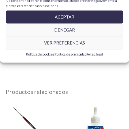
No consentir o retirar el consentimiento, puede afectar negativamente a
ciertas características y funciones.
Pack 6 pinturas Model Color
Vallejo True Metallic Metal –
ACEPTAR
Vallejo
Set Metal Envejecido 77258
15,99 €
13,99
€
DENEGAR
2,67
€
/ bote
AÑADIR AL CARRITO
VER PREFERENCIAS
SELECCIONAR
Política de cookies
Política de privacidad
Aviso legal
OPCIONES
Productos relacionados