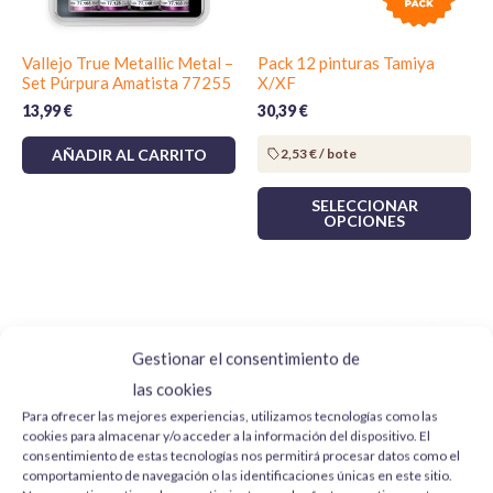
Usos recomendados
laborables):
Repasar contornos y zonas curvas.
0€ – 29,99€:
5,15€
Vallejo True Metallic Metal –
Pack 12 pinturas Tamiya
Suavizar piezas pequeñas y detalles finos.
30€ – 59,99€:
3,35€
Set Púrpura Amatista 77255
X/XF
13,99
€
30,39 €
60€ – 69,99€:
1,50€
Eliminar marcas de molde y rebabas en zonas
estrechas.
≥ 70,00€:
gratis
AÑADIR AL CARRITO
2,53
€
/ bote
Preparar superficies antes de imprimación,
Plazos y envío
: enviamos en las próximas
24
SELECCIONAR
horas laborables
siempre que el pedido esté en
pintura o barniz.
OPCIONES
stock.
Es un complemento práctico para cualquier mesa de
Para más información y otras localizaciones
montaje junto a
herramientas de corte
,
masillas
y
consulta las
politicas de envío
.
imprimación
.
Gestionar el consentimiento de
las cookies
Para ofrecer las mejores experiencias, utilizamos tecnologías como las
cookies para almacenar y/o acceder a la información del dispositivo. El
consentimiento de estas tecnologías nos permitirá procesar datos como el
comportamiento de navegación o las identificaciones únicas en este sitio.